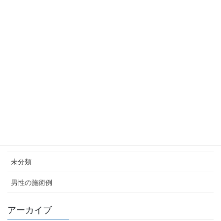
前髪の透け感をカバー
抜毛症
カテゴリー
Q＆A
ニュース
女性の施術例
未分類
男性の施術例
アーカイブ